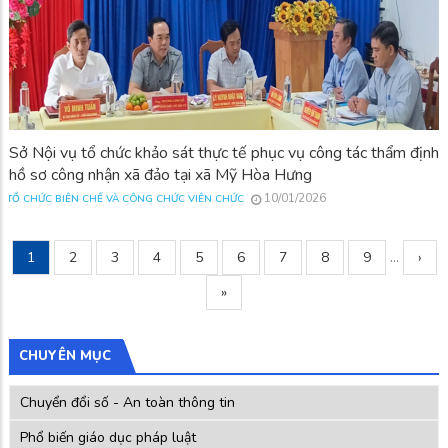
Sở Nội vụ tổ chức khảo sát thực tế phục vụ công tác thẩm định
hồ sơ công nhận xã đảo tại xã Mỹ Hòa Hưng
10/01/2026
TỔ CHỨC BIÊN CHẾ VÀ CÔNG CHỨC VIÊN CHỨC
Current
1
Page
2
Page
3
Page
4
Page
5
Page
6
Page
7
Page
8
Page
9
…
Next
›
Pagination
page
pag
Trang
»
cuối
CHUYÊN MỤC
Chuyển đổi số - An toàn thông tin
Phổ biến giáo dục pháp luật