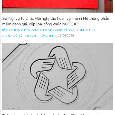
Sở Nội vụ tổ chức Hội nghị tập huấn vận hành Hệ thống phần
mềm đánh giá, xếp loại công chức NOTE KPI
TỔ CHỨC BIÊN CHẾ VÀ CÔNG CHỨC VIÊN CHỨC
CẢI CÁCH HÀNH CHÍNH
15/06/2026
CHUYỂN ĐỔI SỐ - AN TOÀN THÔNG TIN