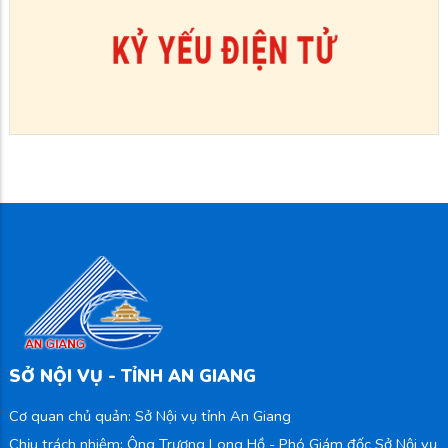
SỞ NỘI VỤ - TỈNH AN GIANG
Cơ quan chủ quản: Sở Nội vụ tỉnh An Giang
Chịu trách nhiệm: Ông Trương Long Hồ - Phó Giám đốc Sở Nội vụ