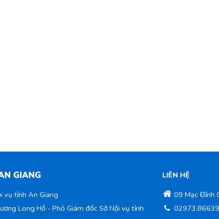
 AN GIANG
LIÊN HỆ
i vụ tỉnh An Giang
09 Mạc Đĩnh C
rương Long Hồ - Phó Giám đốc Sở Nội vụ tỉnh
02973.8663