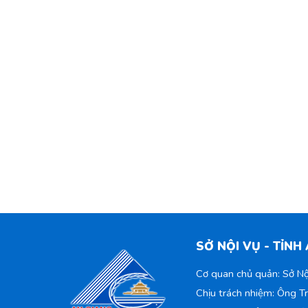
SỞ NỘI VỤ - TỈNH
Cơ quan chủ quản: Sở Nộ
Chịu trách nhiệm: Ông T