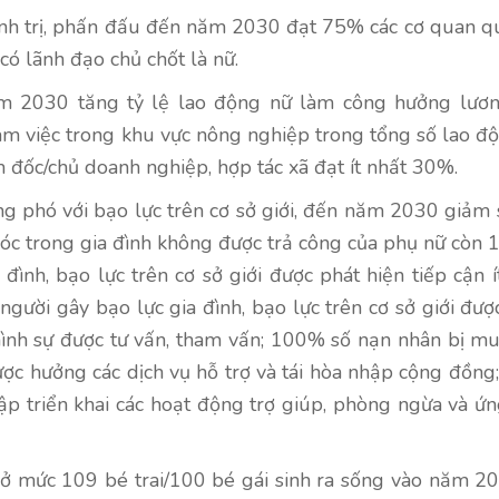
hính trị, phấn đấu đến năm 2030 đạt 75% các cơ quan q
có lãnh đạo chủ chốt là nữ.
năm 2030 tăng tỷ lệ lao động nữ làm công hưởng lươ
m việc trong khu vực nông nghiệp trong tổng số lao đ
 đốc/chủ doanh nghiệp, hợp tác xã đạt ít nhất 30%.
ng phó với bạo lực trên cơ sở giới, đến năm 2030 giảm 
sóc trong gia đình không được trả công của phụ nữ còn 1
đình, bạo lực trên cơ sở giới được phát hiện tiếp cận í
người gây bạo lực gia đình, bạo lực trên cơ sở giới đượ
hình sự được tư vấn, tham vấn; 100% số nạn nhân bị m
ược hưởng các dịch vụ hỗ trợ và tái hòa nhập cộng đồng
ập triển khai các hoạt động trợ giúp, phòng ngừa và ứ
inh ở mức 109 bé trai/100 bé gái sinh ra sống vào năm 20