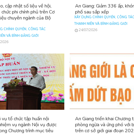
o, cập nhật số liệu về hội,
An Giang: Giảm 336 ấp, khó
ổ chức phi chính phủ trên Cơ
phố sau sắp xếp
liệu chuyên ngành của Bộ
XÂY DỰNG CHÍNH QUYỀN, CÔNG TÁ
THANH NIÊN VÀ BÌNH ĐẲNG GIỚI
G CHÍNH QUYỀN, CÔNG TÁC
24/07/2026
IÊN VÀ BÌNH ĐẲNG GIỚI
/2026
 vụ tổ chức tập huấn nội
An Giang triển khai Chương t
nhiệm vụ ngành Nội vụ được
phòng ngừa và ứng phó với b
rong Chương trình mục tiêu
trên cơ sở giới giai đoạn 202