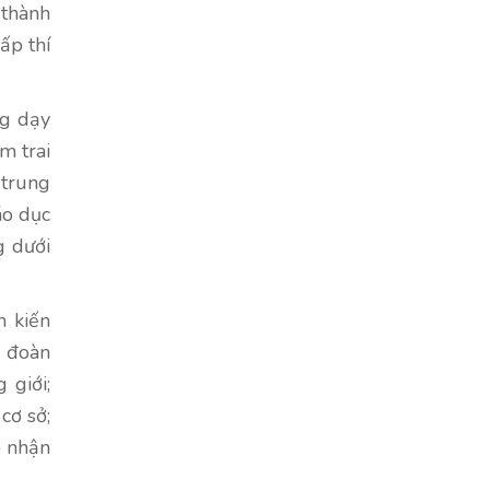
 thành
ấp thí
ng dạy
m trai
 trung
áo dục
g dưới
n kiến
, đoàn
 giới;
cơ sở;
o nhận