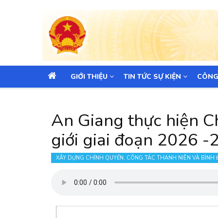
MAIN
GIỚI THIỆU
TIN TỨC SỰ KIỆN
CÔNG
NAVIGATION
An Giang thực hiện C
giới giai đoạn 2026 
XÂY DỰNG CHÍNH QUYỀN, CÔNG TÁC THANH NIÊN VÀ BÌNH 