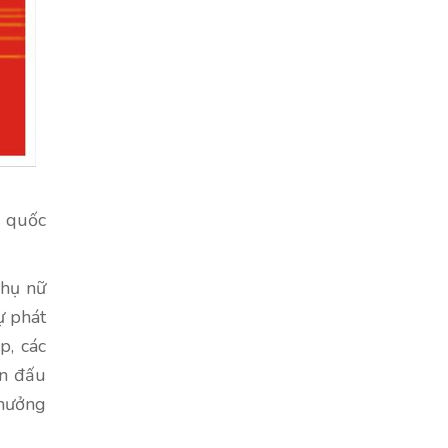
c quốc
phụ nữ
ự phát
p, các
ấn đấu
 hưởng