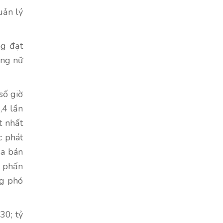
uản lý
ng đạt
ộng nữ
số giờ
,4 lần
t nhất
c phát
ua bán
; phấn
ng phó
30; tỷ