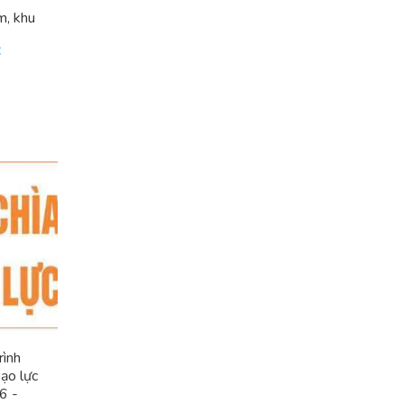
m, khu
C
rình
ạo lực
6 -