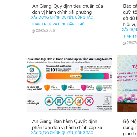
An Giang: Quy định tiêu chuẩn của
Báo cá
đơn vị hành chính xã, phường
quỹ, t
sở dữ 
XÂY DỰNG CHÍNH QUYỀN, CÔNG TÁC
Nội vụ
THANH NIÊN VÀ BÌNH ĐẲNG GIỚI
XÂY DỰN
03/08/2026
THANH N
28/07
An Giang: Ban hành Quyết định
Bộ Nội
phân loại đơn vị hành chính cấp xã
dung, 
giao t
XÂY DỰNG CHÍNH QUYỀN, CÔNG TÁC