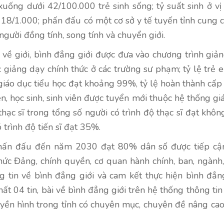
xuống dưới 42/100.000 trẻ sinh sống; tỷ suất sinh ở vị
 18/1.000; phấn đấu có một cơ sở y tế tuyến tỉnh cung c
gười đồng tính, song tính và chuyển giới.
g về giới, bình đẳng giới được đưa vào chương trình giả
giảng dạy chính thức ở các trường sư phạm; tỷ lệ trẻ e
 giáo dục tiểu học đạt khoảng 99%, tỷ lệ hoàn thành cấp
n, học sinh, sinh viên được tuyển mới thuộc hệ thống gi
ạc sĩ trong tổng số người có trình độ thạc sĩ đạt khôn
 trình độ tiến sĩ đạt 35%.
, phấn đấu đến năm 2030 đạt 80% dân số được tiếp cậ
hức Đảng, chính quyền, cơ quan hành chính, ban, ngành
 tin về bình đẳng giới và cam kết thực hiện bình đẳng
t 04 tin, bài về bình đẳng giới trên hệ thống thông tin 
ruyền hình trong tỉnh có chuyên mục, chuyên đề nâng ca