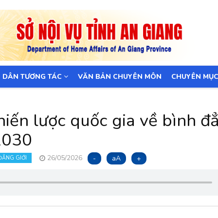
 DÂN TƯƠNG TÁC
VĂN BẢN CHUYÊN MÔN
CHUYÊN MỤ
hiến lược quốc gia về bình đ
-2030
26/05/2026
-
aA
+
ĐẲNG GIỚI