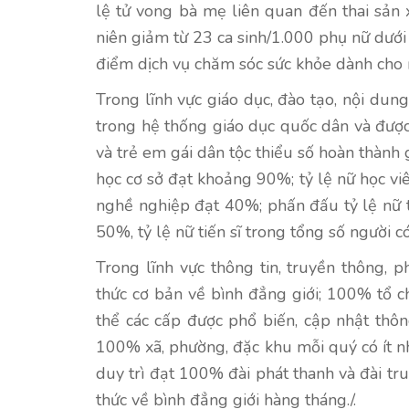
lệ tử vong bà mẹ liên quan đến thai sản 
niên giảm từ 23 ca sinh/1.000 phụ nữ dưới
điểm dịch vụ chăm sóc sức khỏe dành cho n
Trong lĩnh vực giáo dục, đào tạo, nội dun
trong hệ thống giáo dục quốc dân và được 
và trẻ em gái dân tộc thiểu số hoàn thành
học cơ sở đạt khoảng 90%; tỷ lệ nữ học viê
nghề nghiệp đạt 40%; phấn đấu tỷ lệ nữ th
50%, tỷ lệ nữ tiến sĩ trong tổng số người có
Trong lĩnh vực thông tin, truyền thông
thức cơ bản về bình đẳng giới; 100% tổ c
thể các cấp được phổ biến, cập nhật thông
100% xã, phường, đặc khu mỗi quý có ít nhấ
duy trì đạt 100% đài phát thanh và đài t
thức về bình đẳng giới hàng tháng./.