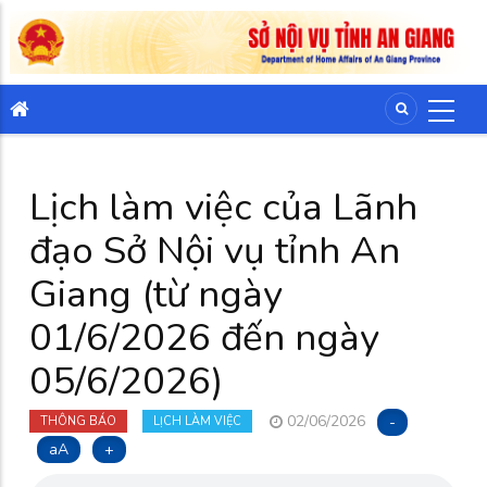
Lịch làm việc của Lãnh
đạo Sở Nội vụ tỉnh An
Giang (từ ngày
01/6/2026 đến ngày
05/6/2026)
02/06/2026
-
THÔNG BÁO
LỊCH LÀM VIỆC
aA
+