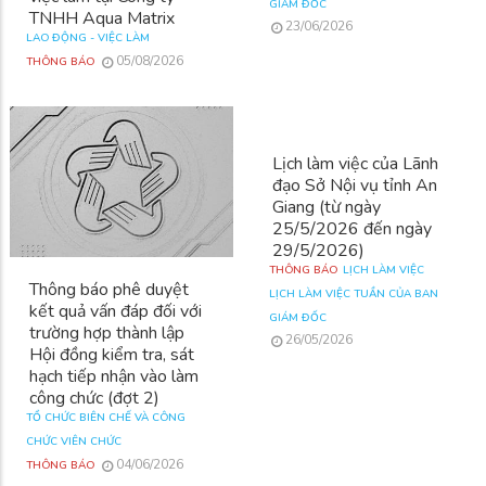
GIÁM ĐỐC
TNHH Aqua Matrix
23/06/2026
LAO ĐỘNG - VIỆC LÀM
05/08/2026
THÔNG BÁO
Lịch làm việc của Lãnh
đạo Sở Nội vụ tỉnh An
Giang (từ ngày
25/5/2026 đến ngày
29/5/2026)
THÔNG BÁO
LỊCH LÀM VIỆC
Thông báo phê duyệt
LỊCH LÀM VIỆC TUẦN CỦA BAN
kết quả vấn đáp đối với
GIÁM ĐỐC
trường hợp thành lập
26/05/2026
Hội đồng kiểm tra, sát
hạch tiếp nhận vào làm
công chức (đợt 2)
TỔ CHỨC BIÊN CHẾ VÀ CÔNG
CHỨC VIÊN CHỨC
04/06/2026
THÔNG BÁO