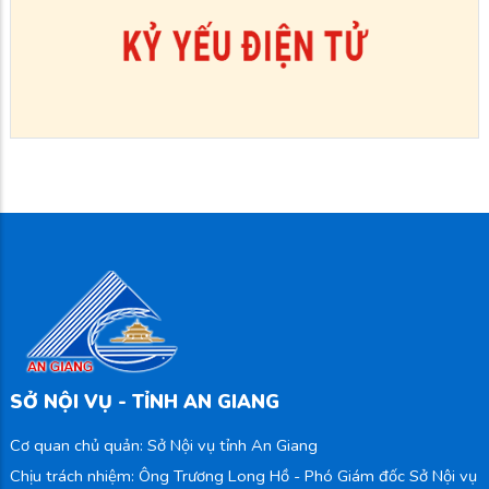
SỞ NỘI VỤ - TỈNH AN GIANG
Cơ quan chủ quản: Sở Nội vụ tỉnh An Giang
Chịu trách nhiệm: Ông Trương Long Hồ - Phó Giám đốc Sở Nội vụ