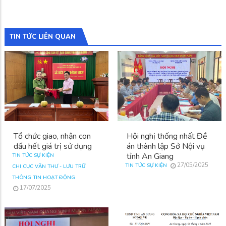
TIN TỨC LIÊN QUAN
Tổ chức giao, nhận con
Hội nghị thống nhất Đề
dấu hết giá trị sử dụng
án thành lập Sở Nội vụ
tỉnh An Giang
TIN TỨC SỰ KIỆN
27/05/2025
TIN TỨC SỰ KIỆN
CHI CỤC VĂN THƯ - LƯU TRỮ
THÔNG TIN HOẠT ĐỘNG
17/07/2025