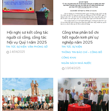
Hội nghị sơ kết công tác
Công khai phân bổ chi
người có công, công tác
tiết nguồn kinh phí sự
Nội vụ Quý I năm 2025
nghiệp năm 2025
TIN TỨC SỰ KIỆN
VĂN PHÒNG SỞ
TIN TỨC SỰ KIỆN
14/04/2025
THÔNG TIN BÁO CHÍ – CÔNG BỐ
CÔNG KHAI
NGÂN SÁCH NHÀ NƯỚC
10/04/2025