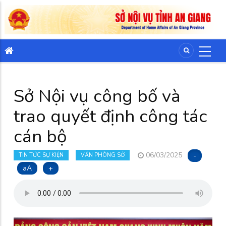
Sở Nội vụ công bố và
trao quyết định công tác
cán bộ
06/03/2025
-
TIN TỨC SỰ KIỆN
VĂN PHÒNG SỞ
aA
+