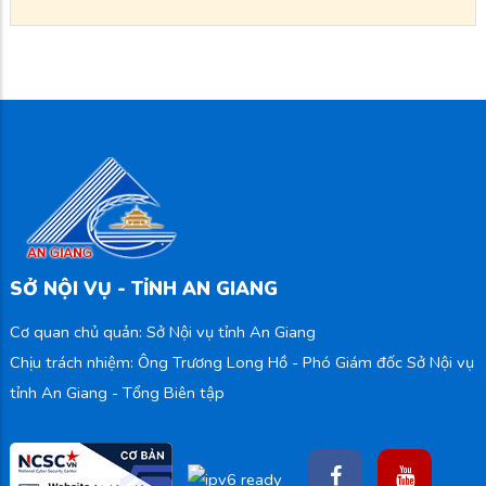
SỞ NỘI VỤ - TỈNH AN GIANG
Cơ quan chủ quản: Sở Nội vụ tỉnh An Giang
Chịu trách nhiệm: Ông Trương Long Hồ - Phó Giám đốc Sở Nội vụ
tỉnh An Giang - Tổng Biên tập