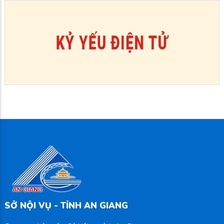
SỞ NỘI VỤ - TỈNH AN GIANG