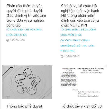
Phân cấp thẩm quyền
Sở Nội vụ tổ chức Hội
quyết định phê duyệt,
nghị tập huấn vận hành
điều chỉnh vị trí việc làm
Hệ thống phần mềm
trong đơn vị sự nghiệp
đánh giá, xếp loại công
công lập
chức NOTE KPI
TỔ CHỨC BIÊN CHẾ VÀ CÔNG
TỔ CHỨC BIÊN CHẾ VÀ CÔNG
CHỨC VIÊN CHỨC
CHỨC VIÊN CHỨC
23/06/2026
CẢI CÁCH HÀNH CHÍNH
CHUYỂN ĐỔI SỐ - AN TOÀN
THÔNG TIN
15/06/2026
Thông báo phê duyệt
Tổ chức lấy ý kiến đối với