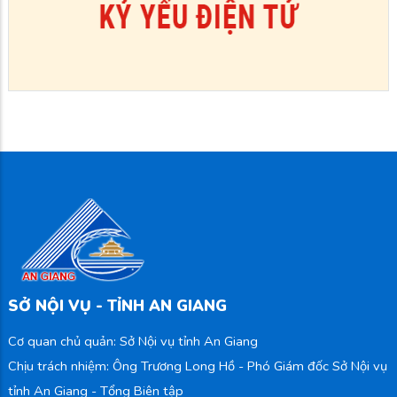
SỞ NỘI VỤ - TỈNH AN GIANG
Cơ quan chủ quản: Sở Nội vụ tỉnh An Giang
Chịu trách nhiệm: Ông Trương Long Hồ - Phó Giám đốc Sở Nội vụ
tỉnh An Giang - Tổng Biên tập