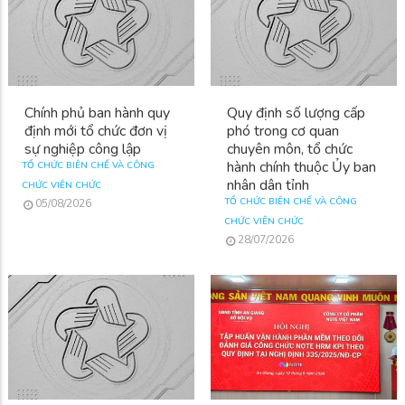
Chính phủ ban hành quy
Quy định số lượng cấp
định mới tổ chức đơn vị
phó trong cơ quan
sự nghiệp công lập
chuyên môn, tổ chức
hành chính thuộc Ủy ban
TỔ CHỨC BIÊN CHẾ VÀ CÔNG
nhân dân tỉnh
CHỨC VIÊN CHỨC
TỔ CHỨC BIÊN CHẾ VÀ CÔNG
05/08/2026
CHỨC VIÊN CHỨC
28/07/2026