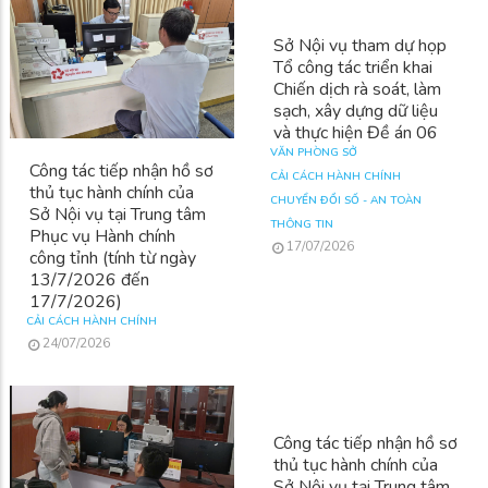
Công tác tiếp nhận hồ sơ
Sở Nội vụ tham dự họp
thủ tục hành chính của
Tổ công tác triển khai
Sở Nội vụ tại Trung tâm
Chiến dịch rà soát, làm
Phục vụ Hành chính
sạch, xây dựng dữ liệu
công tỉnh (tính từ ngày
và thực hiện Đề án 06
13/7/2026 đến
VĂN PHÒNG SỞ
17/7/2026)
CẢI CÁCH HÀNH CHÍNH
CẢI CÁCH HÀNH CHÍNH
CHUYỂN ĐỔI SỐ - AN TOÀN
24/07/2026
THÔNG TIN
17/07/2026