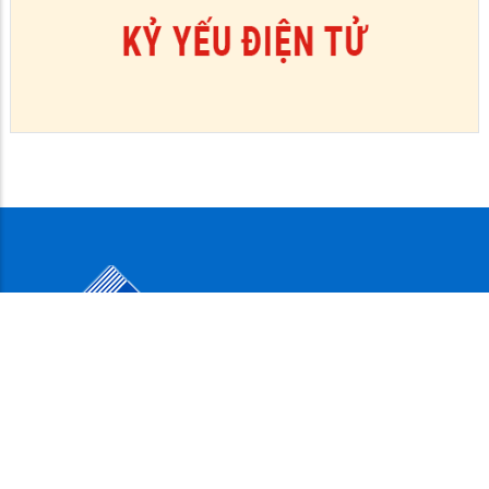
SỞ NỘI VỤ - TỈNH AN GIANG
Cơ quan chủ quản: Sở Nội vụ tỉnh An Giang