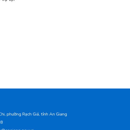
hi, phường Rạch Giá, tỉnh An Giang
98