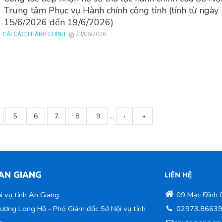
Trung tâm Phục vụ Hành chính công tỉnh (tính từ ngày
15/6/2026 đến 19/6/2026)
23/06/2026
CẢI CÁCH HÀNH CHÍNH
ge
Page
5
Page
6
Page
7
Page
8
Page
9
…
Next
›
Trang
»
page
cuối
 AN GIANG
LIÊN HỆ
i vụ tỉnh An Giang
09 Mạc Đĩnh C
rương Long Hồ - Phó Giám đốc Sở Nội vụ tỉnh
02973.8663