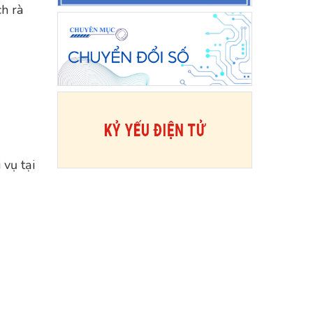
ch rà
 vụ tại