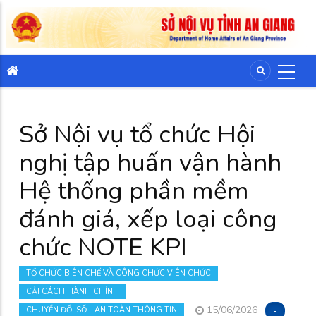
Sở Nội vụ tổ chức Hội
nghị tập huấn vận hành
Hệ thống phần mềm
đánh giá, xếp loại công
chức NOTE KPI
TỔ CHỨC BIÊN CHẾ VÀ CÔNG CHỨC VIÊN CHỨC
CẢI CÁCH HÀNH CHÍNH
15/06/2026
-
CHUYỂN ĐỔI SỐ - AN TOÀN THÔNG TIN