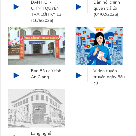
DÂN HỎI -
Dân hỏi chính
CHÍNH QUYỀN
quyền trả lời
TRẢ LỜI I KỲ 13
(04/02/2026)
(16/5/2026)
Ban Bầu cử tỉnh
Video tuyên
An Giang
truyền ngày Bầu
cử
Làng nghề