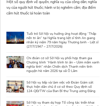
Một số quy định về quyền, nghĩa vụ của công dân; nghĩa
vụ của người hút thuốc; hành vi bị nghiêm cấm; địa điểm
cấm hút thuốc lá hoàn toàn
Tuổi trẻ Sở Nội vụ hưởng ứng hoạt động “Thắp
nến tri ân” tại Nghĩa trang liệt sĩ tỉnh An giang
nhân kỷ niệm 79 năm Ngày Thương binh - Liệt sĩ
(27/7/1947 – 27/7/2026)
Chi đoàn cơ sở Sở Nội vụ phối hợp tham gia
Chương trình “Hành trình tri ân – Ươm mầm xanh
nghĩa tình” nhân Chiến dịch Thanh niên tình
nguyện hè năm 2026 tại xã Ô Lâm
Sở Nội vụ tiếp và làm việc với Đoàn Giám sát
thực hiện dân chủ ở cơ sở theo Quy định số
124-QĐ/TW của Ban Bí thư Trung ương Đảng
Sở Nội vụ tham dự họp Tổ công tác triển khai