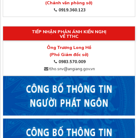
(Chánh văn phòng sở)
0919.360.123
TIẾP NHẬN PHẢN ÁNH KIẾN NGHỊ
VỀ TTHC
Ông Trương Long Hồ
(Phó Giám đốc sở)
0983.570.009
tlho.snv@angiang.gov.vn