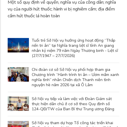
Một số quy định về quyền, nghĩa vụ của công dân; nghĩa
vụ của người hút thuốc; hành vi bị nghiêm cấm; địa điểm
cấm hút thuốc lá hoàn toàn
Tuổi trẻ Sở Nội vụ hưởng ứng hoạt động “Thắp
nến tri ân” tại Nghĩa trang liệt sĩ tỉnh An giang
nhân kỷ niệm 79 năm Ngày Thương binh - Liệt sĩ
(27/7/1947 – 27/7/2026)
Chi đoàn cơ sở Sở Nội vụ phối hợp tham gia
Chương trình “Hành trình tri ân – Ươm mầm xanh
nghĩa tình” nhân Chiến dịch Thanh niên tình
nguyện hè năm 2026 tại xã Ô Lâm
Sở Nội vụ tiếp và làm việc với Đoàn Giám sát
thực hiện dân chủ ở cơ sở theo Quy định số
124-QĐ/TW của Ban Bí thư Trung ương Đảng
Sở Nội vụ tham dự họp Tổ công tác triển khai