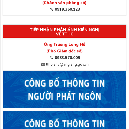
(Chánh văn phòng sở)
0919.360.123
TIẾP NHẬN PHẢN ÁNH KIẾN NGHỊ
VỀ TTHC
Ông Trương Long Hồ
(Phó Giám đốc sở)
0983.570.009
tlho.snv@angiang.gov.vn