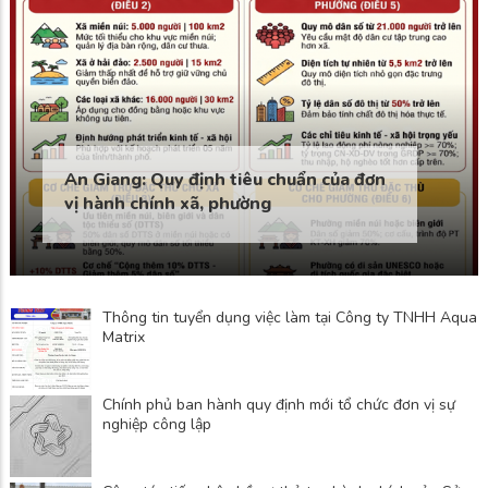
Sở Nội vụ tỉnh An Gi
toàn quốc nghiên cứ
triệt và triển khai 
h tiêu chuẩn của đơn
Hội nghị lần thứ ba
 phường
Trung ương Đảng kh
Thông tin tuyển dụng việc làm tại Công ty TNHH Aqua
Matrix
Chính phủ ban hành quy định mới tổ chức đơn vị sự
nghiệp công lập