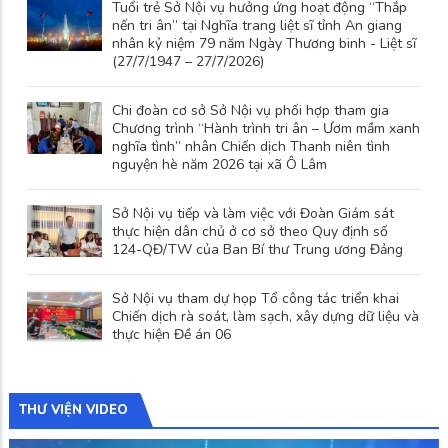
Tuổi trẻ Sở Nội vụ hưởng ứng hoạt động “Thắp
nến tri ân” tại Nghĩa trang liệt sĩ tỉnh An giang
nhân kỷ niệm 79 năm Ngày Thương binh - Liệt sĩ
(27/7/1947 – 27/7/2026)
Chi đoàn cơ sở Sở Nội vụ phối hợp tham gia
Chương trình “Hành trình tri ân – Ươm mầm xanh
nghĩa tình” nhân Chiến dịch Thanh niên tình
nguyện hè năm 2026 tại xã Ô Lâm
Sở Nội vụ tiếp và làm việc với Đoàn Giám sát
thực hiện dân chủ ở cơ sở theo Quy định số
124-QĐ/TW của Ban Bí thư Trung ương Đảng
Sở Nội vụ tham dự họp Tổ công tác triển khai
Chiến dịch rà soát, làm sạch, xây dựng dữ liệu và
thực hiện Đề án 06
THƯ VIỆN VIDEO