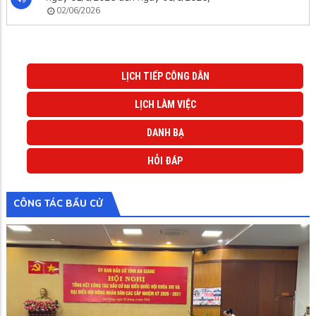
02/06/2026
LỊCH TIẾP CÔNG DÂN
LỊCH LÀM VIỆC
DANH BẠ
HỎI ĐÁP
CÔNG TÁC BẦU CỬ