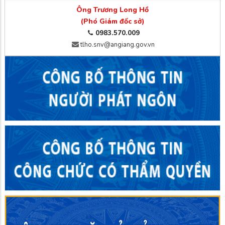
Ông Trương Long Hồ
(Phó Giám đốc sở)
0983.570.009
tlho.snv@angiang.gov.vn